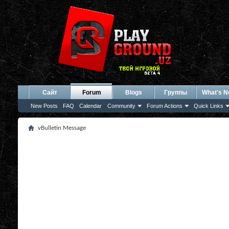
Сайт
Forum
Blogs
Группы
What's 
New Posts
FAQ
Calendar
Community
Forum Actions
Quick Links
vBulletin Message