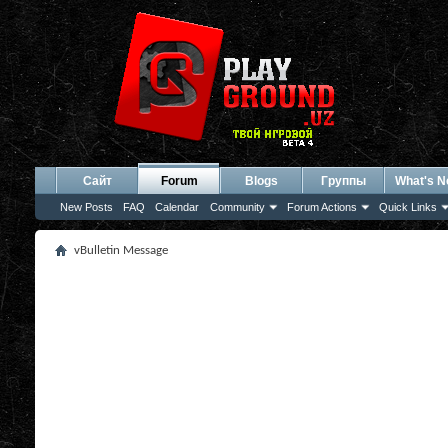
Сайт
Forum
Blogs
Группы
What's 
New Posts
FAQ
Calendar
Community
Forum Actions
Quick Links
vBulletin Message